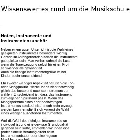
Noten, Instrumente und
Instrumentenzubehör
Neben einem guten Unterricht ist die Wahl eines
geeigneten Instrumentes besonders wichtig.
Gerade im Anfängerbereich sollten die Instrumente
gut spielbar sein. Man verliert schnell die Lust,
wenn die Tonerzeugung selbst für einen Profi
schwieriger als gewohnt ist.
Auch die richtige Instrumentengröße ist bei
Kindern sehr entscheidend.
EIn zweiter wichtiger Aspekt ist natürlich die Ton-
oder Klangqualität. Hierbei ist es nicht notwendig
gleich das beste und teuerste Instrument zu
wählen. Entscheidend ist, dass das Instrument
zum eigenen Spielstand passt. Wenn das
Klangspektrum eines sehr hochwertigen
Instrumentes spieltechnisch noch nicht erzeugt
werden kann, empfiehlt sich vorerst die Wahl
eines weniger ausgefeilten Instrumentes.
Weil die Wahl des richtigen Instrumentes so
individuell ist und eine gewisse Grundqualität
gegeben sein sollte, empfehlen wir Ihnen eine
professionelle Beratung direkt beim
Instrumentenbauer oder einem guten
Musikfachgeschäft.