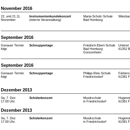
November 2016
22. und 21.11.
Instrumentenkundekonzert
Maria-Scholz-Schule
Wiesbad
November
(interne Veranstaltung)
Bad Homburg
September 2016
Genauer Termin
Schnuppertage
Friedrich-Ebert-Schule
Unterer 
folgt
Bad Homburg
61352 
Gonzenheim
September 2016
Genauer Termin
Schnuppertage
Philipp-Reis-Schule
Färberst
folgt
Friedrichsdorf
61381 F
Dezember 2013
Sa, 7. Dez
Schülerkonzert
Musikschule
Hugenot
17.00 Uhr.
in Friedrichsdorf
61381 F
Dezember 2013
Sa, 7. Dez
Schülerkonzert
Musikschule
Hugenot
17.00 Uhr.
in Friedrichsdorf
61381 F