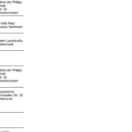
hne der Philipp-
hule
r. 10
riedrichsdorf
-Volk-Platz
anau-Steinheim
der Landstraße
iterstadt
hne der Philipp-
hule
r. 10
riedrichsdorf
stuskirche
hstadter Str. 18
berursel