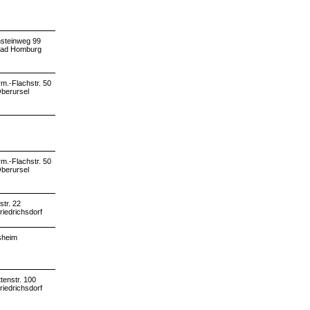
steinweg 99
Bad Homburg
m.-Flachstr. 50
berursel
m.-Flachstr. 50
berursel
str. 22
riedrichsdorf
sheim
tenstr. 100
riedrichsdorf