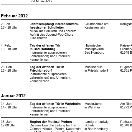
und Musik-AGs
Februar 2012
2. Feb..
Jahresempfang Interessenverb.
Grundschule am
Königst
16 - 18 Uhr
hessischer Schulleiter
Kastanienhain
Musik mit Schülern und Lehrern:
Auftritt des Jugend-Pop-Chors
Glasshütten
4. Feb.
Tag der offenen Tür
Historischer
Kaiser-F
15 - 18 Uhr
in Bad Homburg
Musikpavillon
Promen
Instrumente ausprobieren,
Bad Homburg
61348 
Lehrer(innen) und Unterricht
kennenlernen
25. Feb.
Tag der offenen Tür in
Musikschule
Hugenot
15 - 18 Uhr
Friedrichsdorf
in Friedrichsdorf
61381 F
Instrumente ausprobieren,
Lehrer(innen) und Unterricht
kennenlernen
Januar 2012
14. Jan.
Tag der offenen Tür in Wehrheim
Musikräume
Am Ried
14 - 18 Uhr
Instrumente ausprobieren,
in Wehrheim
61273 
Lehrer(innen) und Unterricht
kennenlernen
16. Jan.
Beginn der Musical-Proben
Landgraf-Ludwig-
Rathauss
17.00 Uhr
Die musikalische Leitung hat Herr
Schule
61348 
Günther Nicolai - Pianist, Kabarettist
in Bad Homburg