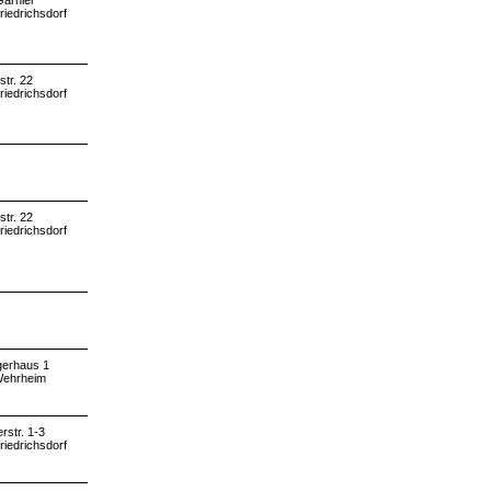
 Garnier
riedrichsdorf
str. 22
riedrichsdorf
str. 22
riedrichsdorf
erhaus 1
Wehrheim
rstr. 1-3
riedrichsdorf