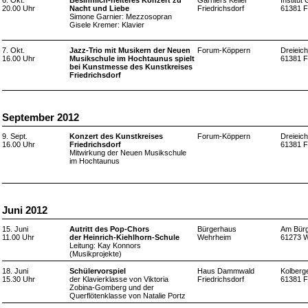
6. Okt.
Besinnlich-heiteres Konzert zu
Garniers Keller
Institut
20.00 Uhr
Nacht und Liebe
Friedrichsdorf
61381 F
Simone Garnier: Mezzosopran
Gisele Kremer: Klavier
7. Okt.
Jazz-Trio mit Musikern der Neuen
Forum-Köppern
Dreieich
16.00 Uhr
Musikschule im Hochtaunus spielt
61381 F
bei Kunstmesse des Kunstkreises
Friedrichsdorf
September 2012
9. Sept.
Konzert des Kunstkreises
Forum-Köppern
Dreieich
16.00 Uhr
Friedrichsdorf
61381 F
Mitwirkung der Neuen Musikschule
im Hochtaunus
Juni 2012
15. Juni
Autritt des Pop-Chors
Bürgerhaus
Am Bürg
11.00 Uhr
der Heinrich-Kiehlhorn-Schule
Wehrheim
61273 
Leitung: Kay Konnors
(Musikprojekte)
18. Juni
Schülervorspiel
Haus Dammwald
Kolberge
15.30 Uhr
der Klavierklasse von Viktoria
Friedrichsdorf
61381 F
Zobina-Gomberg und der
Querflötenklasse von Natalie Portz