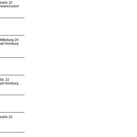
traße 10
riedrichsdorf
Mittelweg 24
Bad Homburg
Str. 22
Bad Homburg
traße 10