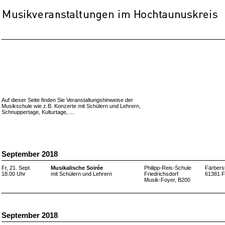
Auf dieser Seite finden Sie Veranstaltungshinweise der
Musikschule wie z.B. Konzerte mit Schülern und Lehrern,
Schnuppertage, Kulturtage, ...
September 2018
Fr, 21. Sept.
Musikalische Soirée
Philipp-Reis-Schule
Färbers
18.00 Uhr
mit Schülern und Lehrern
Friedrichsdorf
61381 F
Musik-Foyer, B200
September 2018