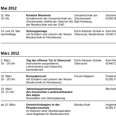
Mai 2012
11. Mai
Kreative Momente
Gesamtschule am
Glucken
16 Uhr
Schulkonzert der Gesamtschule am
Gluckenstein
61350 
Gluckenstein, Auftritt der Gitarren-AG
Bad Homburg
der Musikschule und der GAG
14. und 16. Mai
Schnuppertage
Erich-Kästner-Schule in
Karl-Her
nachmittags
mit Schülern und Lehrern der Neuen
Oberursel, Musikräume
61440 O
Musikschule im Hochtaunus
März 2012
2. März.
Tag der offenen Tür in Oberursel
Erich-Kästner-Schule
Karl-Her
16 - 19 Uhr
Instrumente ausprobieren,
Oberursel
61440 O
Lehrer(innen) und Unterricht
kennenlernen
10. März
Europakonzert
Forum-Köppern
Dreieich
16 - 18 Uhr
mit Schülern und Lehrern der Neuen
61381 F
Musikschule im Hochtaunus
10. März
Jahreshauptversammlung
Bischof
19 -21 Uhr
des hessischen Landesverbandes
des bdpm
Neuwahlen und Jahresplanung
ab 12. März
Unterrichtsbeginn in der
Musikschule
Hugenot
Pestalozzischule
61381 F
Im Rahmen einer Musikkooperation
neue Angebote für Musikunterricht