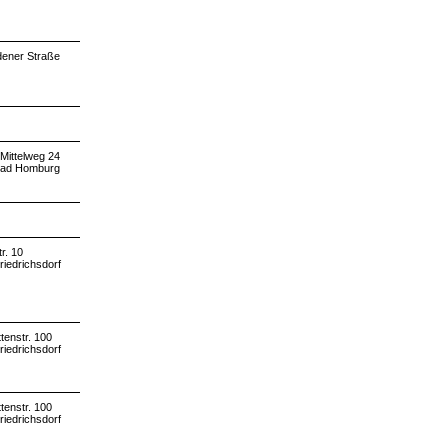
ener Straße
Mittelweg 24
Bad Homburg
r. 10
riedrichsdorf
tenstr. 100
riedrichsdorf
tenstr. 100
riedrichsdorf