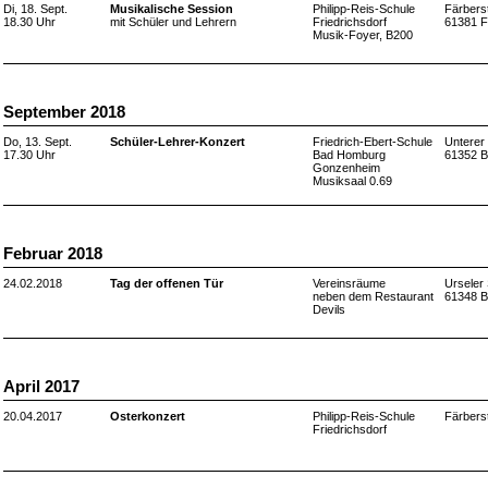
Di, 18. Sept.
Musikalische Session
Philipp-Reis-Schule
Färbers
18.30 Uhr
mit Schüler und Lehrern
Friedrichsdorf
61381 F
Musik-Foyer, B200
September 2018
Do, 13. Sept.
Schüler-Lehrer-Konzert
Friedrich-Ebert-Schule
Unterer 
17.30 Uhr
Bad Homburg
61352 
Gonzenheim
Musiksaal 0.69
Februar 2018
24.02.2018
Tag der offenen Tür
Vereinsräume
Urseler 
neben dem Restaurant
61348 
Devils
April 2017
20.04.2017
Osterkonzert
Philipp-Reis-Schule
Färbers
Friedrichsdorf