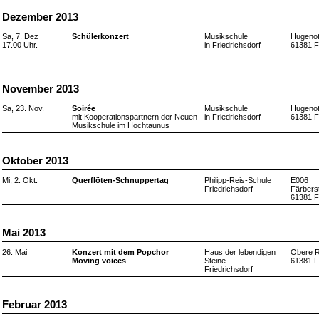
Dezember 2013
Sa, 7. Dez
Schülerkonzert
Musikschule
Hugenot
17.00 Uhr.
in Friedrichsdorf
61381 F
November 2013
Sa, 23. Nov.
Soirée
Musikschule
Hugenot
mit Kooperationspartnern der Neuen
in Friedrichsdorf
61381 F
Musikschule im Hochtaunus
Oktober 2013
Mi, 2. Okt.
Querflöten-Schnuppertag
Philipp-Reis-Schule
E006
Friedrichsdorf
Färberst
61381 F
Mai 2013
26. Mai
Konzert mit dem Popchor
Haus der lebendigen
Obere R
Moving voices
Steine
61381 F
Friedrichsdorf
Februar 2013