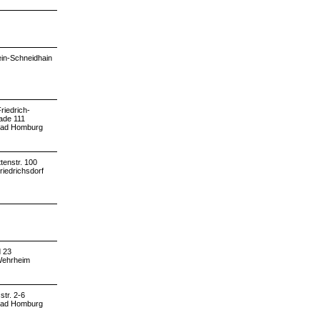
ein-Schneidhain
riedrich-
ade 111
Bad Homburg
tenstr. 100
riedrichsdorf
 23
Wehrheim
tr. 2-6
Bad Homburg