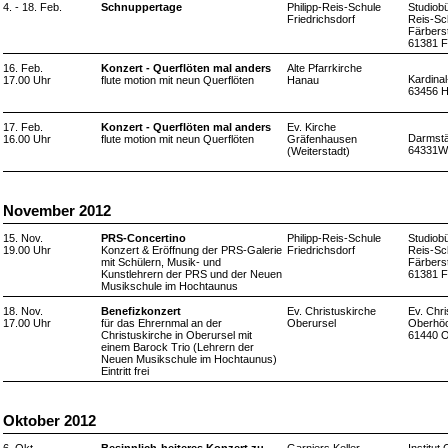
4. - 18. Feb.
Schnuppertage
Philipp-Reis-Schule
Studiobü
Friedrichsdorf
Reis-Sc
Färberst
61381 F
16. Feb.
Konzert - Querflöten mal anders
Alte Pfarrkirche
Kardinal
17.00 Uhr
flute motion mit neun Querflöten
Hanau
63456 H
17. Feb.
Konzert - Querflöten mal anders
Ev. Kirche
Darmstä
16.00 Uhr
flute motion mit neun Querflöten
Gräfenhausen
64331We
(Weiterstadt)
November 2012
15. Nov.
PRS-Concertino
Philipp-Reis-Schule
Studiobü
19.00 Uhr
Konzert & Eröffnung der PRS-Galerie
Friedrichsdorf
Reis-Sc
mit Schülern, Musik- und
Färberst
Kunstlehrern der PRS und der Neuen
61381 F
Musikschule im Hochtaunus
18. Nov.
Benefizkonzert
Ev. Christuskirche
Ev. Chri
17.00 Uhr
für das Ehrernmal an der
Oberursel
Oberhöc
Christuskirche in Oberursel mit
61440 O
einem Barock Trio (Lehrern der
Neuen Musikschule im Hochtaunus)
Eintritt frei
Oktober 2012